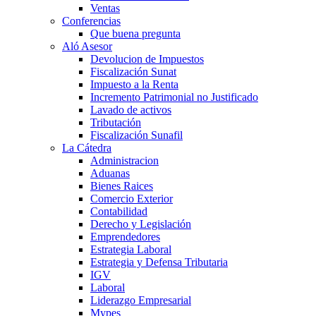
Ventas
Conferencias
Que buena pregunta
Aló Asesor
Devolucion de Impuestos
Fiscalización Sunat
Impuesto a la Renta
Incremento Patrimonial no Justificado
Lavado de activos
Tributación
Fiscalización Sunafil
La Cátedra
Administracion
Aduanas
Bienes Raices
Comercio Exterior
Contabilidad
Derecho y Legislación
Emprendedores
Estrategia Laboral
Estrategia y Defensa Tributaria
IGV
Laboral
Liderazgo Empresarial
Mypes