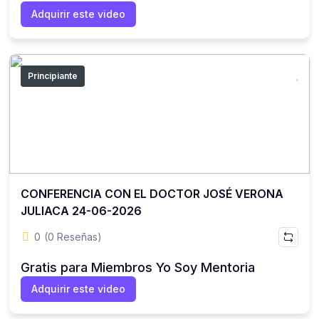
Adquirir este video
Principiante
CONFERENCIA CON EL DOCTOR JOSÉ VERONA
JULIACA 24-06-2026
0
(0 Reseñas)
Gratis para Miembros Yo Soy Mentoria
Adquirir este video