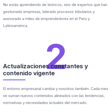
No estás aprendiendo de teóricos, sino de expertos que han
gestionado empresas, liderado procesos tributarios y
asesorado a miles de emprendedores en el Perú y
Latinoamérica.
2
Actualizaciones constantes y
contenido vigente
El entorno empresarial cambia y nosotros también. Cada mes
se suman nuevos contenidos alineados con las tendencias,
normativas y necesidades actuales del mercado.