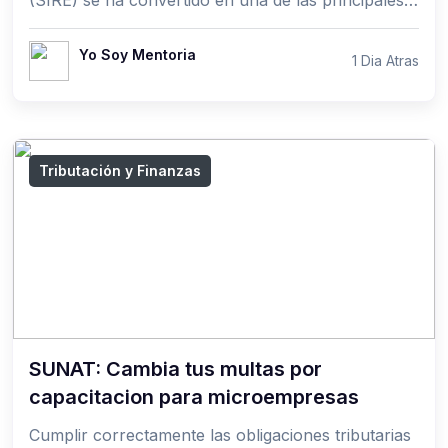
herramientas digitales de la SUNAT para la gestión
de...
Yo Soy Mentoria
1 Dia Atras
Tributación y Finanzas
SUNAT: Cambia tus multas por
capacitacion para microempresas
Cumplir correctamente las obligaciones tributarias