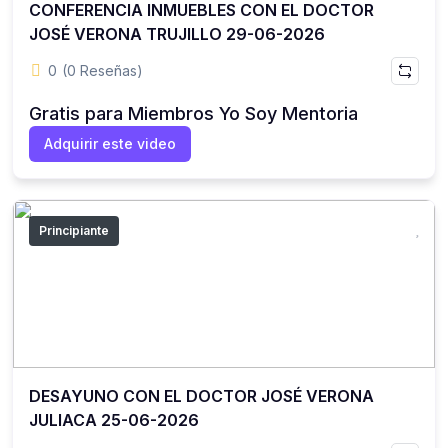
CONFERENCIA INMUEBLES CON EL DOCTOR
JOSÉ VERONA TRUJILLO 29-06-2026
0
(0 Reseñas)
Gratis para Miembros Yo Soy Mentoria
Adquirir este video
Principiante
DESAYUNO CON EL DOCTOR JOSÉ VERONA
JULIACA 25-06-2026