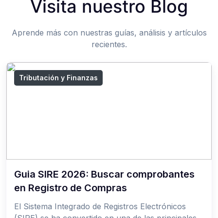
Visita nuestro Blog
Aprende más con nuestras guías, análisis y artículos
recientes.
Tributación y Finanzas
Guia SIRE 2026: Buscar comprobantes
en Registro de Compras
El Sistema Integrado de Registros Electrónicos
(SIRE) se ha convertido en una de las principales