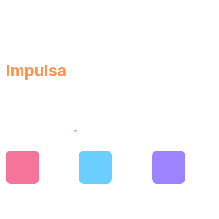
Impulsa
tus resultados con
el nivel de calidad que
exigen los líderes del
mundo..
.
2022 Videos a
Aprende de los
Aprende hoy lo
tu disposicion
que ya lograron
que el mercado
lo que tú
exigirá mañana