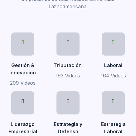
Latinoamericana.
Gestión &
Tributación
Laboral
Innovación
193 Videos
164 Videos
209 Videos
Liderazgo
Estrategia y
Estrategia
Empresarial
Defensa
Laboral