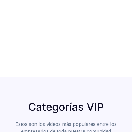
En Yo Soy
buscas
Mentoría, no solo
Mantente
accedes a una
siempre un paso
Accede a
plataforma,
adelante con
conocimientos
accedes a un
contenido
reales,
universo de
actualizado según
enseñados por
contenido
las últimas
expertos con
diseñado para
tendencias del
trayectoria
transformar tu
mundo
comprobada y
forma de
empresarial.
que ya
emprender, dirigir
recorrieron el
y decidir.
camino del éxito.
Categorías VIP
Estos son los videos más populares entre los
empresarios de toda nuestra comunidad