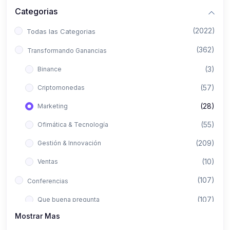
Categorias
(2022)
Todas las Categorias
(362)
Transformando Ganancias
(3)
Binance
(57)
Criptomonedas
(28)
Marketing
(55)
Ofimática & Tecnología
(209)
Gestión & Innovación
(10)
Ventas
(107)
Conferencias
(107)
Que buena pregunta
Mostrar Mas
(422)
Aló Asesor