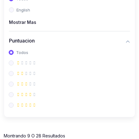
(112)
Contabilidad
English
(112)
Derecho y Legislación
Mostrar Mas
(52)
Emprendedores
(137)
Estrategia Laboral
Puntuacion
(141)
Estrategia y Defensa Tributaria
Todos
(35)
IGV
(164)
Laboral
(157)
Liderazgo Empresarial
(18)
Mypes
(80)
Sunat
(12)
Pymes
Montrando 9 O 28 Resultados