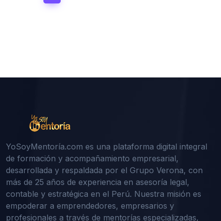
YoSoyMentoría.com es una plataforma digital integral
de formación y acompañamiento empresarial,
desarrollada y respaldada por el Grupo Verona, con
más de 25 años de experiencia en asesoría legal,
contable y estratégica en el Perú. Nuestra misión es
empoderar a emprendedores, empresarios y
profesionales a través de mentorías especializadas,