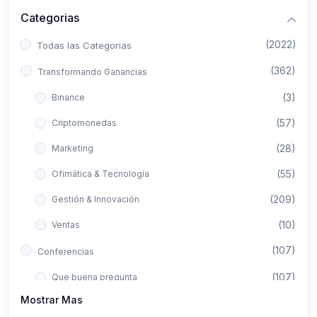
Categorias
(2022)
Todas las Categorias
(362)
Transformando Ganancias
(3)
Binance
(57)
Criptomonedas
(28)
Marketing
(55)
Ofimática & Tecnología
(209)
Gestión & Innovación
(10)
Ventas
(107)
Conferencias
(107)
Que buena pregunta
Mostrar Mas
(422)
Aló Asesor