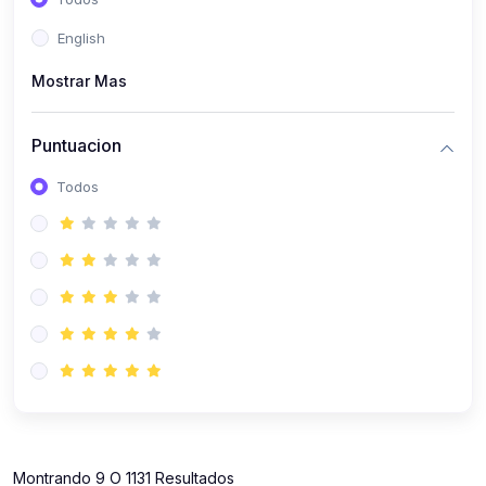
(112)
Contabilidad
English
(112)
Derecho y Legislación
Mostrar Mas
(52)
Emprendedores
(137)
Estrategia Laboral
Puntuacion
(141)
Estrategia y Defensa Tributaria
Todos
(35)
IGV
(164)
Laboral
(157)
Liderazgo Empresarial
(18)
Mypes
(80)
Sunat
(12)
Pymes
Montrando 9 O 1131 Resultados