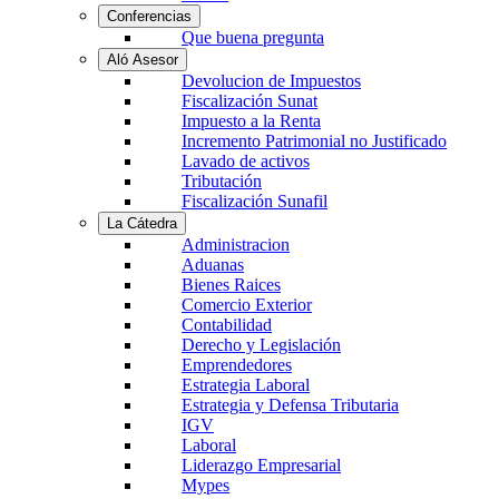
Conferencias
Que buena pregunta
Aló Asesor
Devolucion de Impuestos
Fiscalización Sunat
Impuesto a la Renta
Incremento Patrimonial no Justificado
Lavado de activos
Tributación
Fiscalización Sunafil
La Cátedra
Administracion
Aduanas
Bienes Raices
Comercio Exterior
Contabilidad
Derecho y Legislación
Emprendedores
Estrategia Laboral
Estrategia y Defensa Tributaria
IGV
Laboral
Liderazgo Empresarial
Mypes