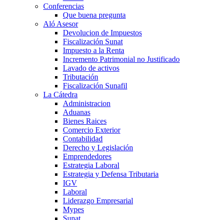
Conferencias
Que buena pregunta
Aló Asesor
Devolucion de Impuestos
Fiscalización Sunat
Impuesto a la Renta
Incremento Patrimonial no Justificado
Lavado de activos
Tributación
Fiscalización Sunafil
La Cátedra
Administracion
Aduanas
Bienes Raices
Comercio Exterior
Contabilidad
Derecho y Legislación
Emprendedores
Estrategia Laboral
Estrategia y Defensa Tributaria
IGV
Laboral
Liderazgo Empresarial
Mypes
Sunat