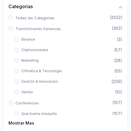
Categorias
(2022)
Todas las Categorias
(362)
Transformando Ganancias
(3)
Binance
(57)
Criptomonedas
(28)
Marketing
(55)
Ofimática & Tecnología
(209)
Gestión & Innovación
(10)
Ventas
(107)
Conferencias
(107)
Que buena pregunta
Mostrar Mas
(422)
Aló Asesor