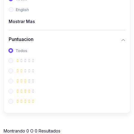
(112)
Contabilidad
English
(112)
Derecho y Legislación
Mostrar Mas
(52)
Emprendedores
(137)
Estrategia Laboral
Puntuacion
(141)
Estrategia y Defensa Tributaria
Todos
(35)
IGV
(164)
Laboral
(157)
Liderazgo Empresarial
(18)
Mypes
(80)
Sunat
(12)
Pymes
Montrando 0 O 0 Resultados