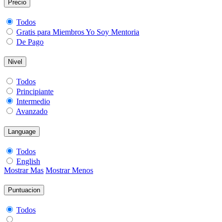
Precio
Todos
Gratis para Miembros Yo Soy Mentoria
De Pago
Nivel
Todos
Principiante
Intermedio
Avanzado
Language
Todos
English
Mostrar Mas
Mostrar Menos
Puntuacion
Todos