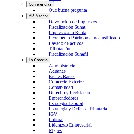
Conferencias
Que buena pregunta
Aló Asesor
Devolucion de Impuestos
Fiscalización Sunat
Impuesto a la Renta
Incremento Patrimonial no Justificado
Lavado de activos
Tributación
Fiscalización Sunafil
La Cátedra
Administracion
Aduanas
Bienes Raices
Comercio Exterior
Contabilidad
Derecho y Legislación
Emprendedores
Estrategia Laboral
Estrategia y Defensa Tributaria
IGV
Laboral
Liderazgo Empresarial
Mypes