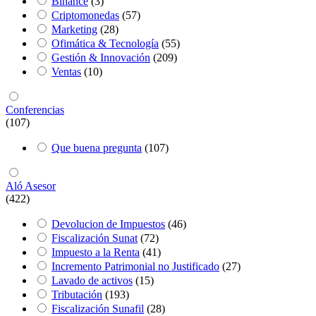
Binance
(3)
Criptomonedas
(57)
Marketing
(28)
Ofimática & Tecnología
(55)
Gestión & Innovación
(209)
Ventas
(10)
Conferencias
(107)
Que buena pregunta
(107)
Aló Asesor
(422)
Devolucion de Impuestos
(46)
Fiscalización Sunat
(72)
Impuesto a la Renta
(41)
Incremento Patrimonial no Justificado
(27)
Lavado de activos
(15)
Tributación
(193)
Fiscalización Sunafil
(28)