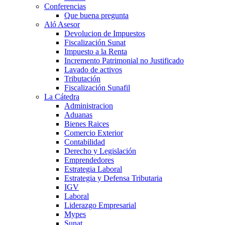
Conferencias
Que buena pregunta
Aló Asesor
Devolucion de Impuestos
Fiscalización Sunat
Impuesto a la Renta
Incremento Patrimonial no Justificado
Lavado de activos
Tributación
Fiscalización Sunafil
La Cátedra
Administracion
Aduanas
Bienes Raices
Comercio Exterior
Contabilidad
Derecho y Legislación
Emprendedores
Estrategia Laboral
Estrategia y Defensa Tributaria
IGV
Laboral
Liderazgo Empresarial
Mypes
Sunat