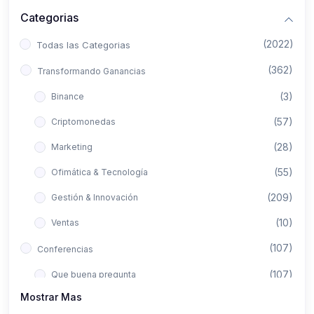
Categorias
(2022)
Todas las Categorias
(362)
Transformando Ganancias
(3)
Binance
(57)
Criptomonedas
(28)
Marketing
(55)
Ofimática & Tecnología
(209)
Gestión & Innovación
(10)
Ventas
(107)
Conferencias
(107)
Que buena pregunta
Mostrar Mas
(422)
Aló Asesor