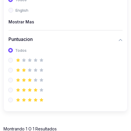
(112)
Contabilidad
English
(112)
Derecho y Legislación
Mostrar Mas
(52)
Emprendedores
(137)
Estrategia Laboral
Puntuacion
(141)
Estrategia y Defensa Tributaria
Todos
(35)
IGV
(164)
Laboral
(157)
Liderazgo Empresarial
(18)
Mypes
(80)
Sunat
(12)
Pymes
Montrando 1 O 1 Resultados