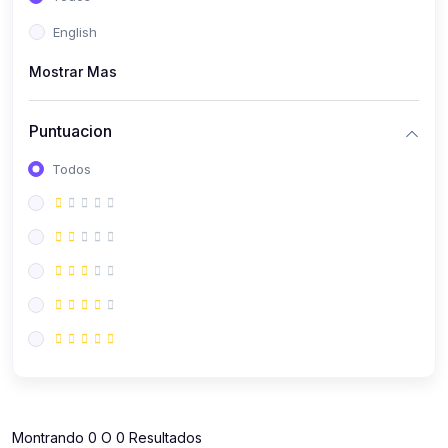
(112)
Contabilidad
English
(112)
Derecho y Legislación
Mostrar Mas
(52)
Emprendedores
(137)
Estrategia Laboral
Puntuacion
(141)
Estrategia y Defensa Tributaria
Todos
(35)
IGV
(164)
Laboral
(157)
Liderazgo Empresarial
(18)
Mypes
(80)
Sunat
(12)
Pymes
Montrando 0 O 0 Resultados