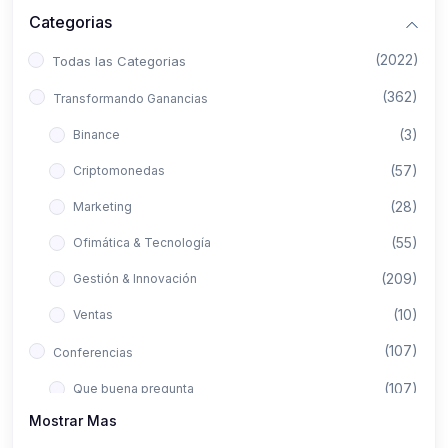
Categorias
(2022)
Todas las Categorias
(362)
Transformando Ganancias
(3)
Binance
(57)
Criptomonedas
(28)
Marketing
(55)
Ofimática & Tecnología
(209)
Gestión & Innovación
(10)
Ventas
(107)
Conferencias
(107)
Que buena pregunta
Mostrar Mas
(422)
Aló Asesor