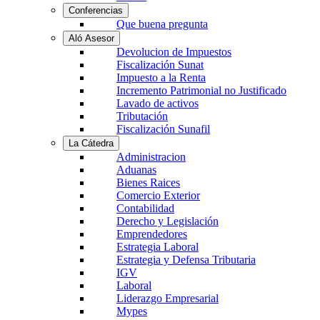
Conferencias
Que buena pregunta
Aló Asesor
Devolucion de Impuestos
Fiscalización Sunat
Impuesto a la Renta
Incremento Patrimonial no Justificado
Lavado de activos
Tributación
Fiscalización Sunafil
La Cátedra
Administracion
Aduanas
Bienes Raices
Comercio Exterior
Contabilidad
Derecho y Legislación
Emprendedores
Estrategia Laboral
Estrategia y Defensa Tributaria
IGV
Laboral
Liderazgo Empresarial
Mypes