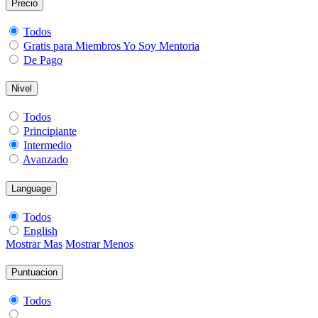
Precio
Todos
Gratis para Miembros Yo Soy Mentoria
De Pago
Nivel
Todos
Principiante
Intermedio
Avanzado
Language
Todos
English
Mostrar Mas
Mostrar Menos
Puntuacion
Todos