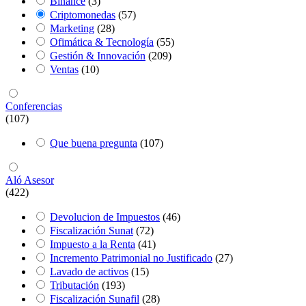
Binance
(3)
Criptomonedas
(57)
Marketing
(28)
Ofimática & Tecnología
(55)
Gestión & Innovación
(209)
Ventas
(10)
Conferencias
(107)
Que buena pregunta
(107)
Aló Asesor
(422)
Devolucion de Impuestos
(46)
Fiscalización Sunat
(72)
Impuesto a la Renta
(41)
Incremento Patrimonial no Justificado
(27)
Lavado de activos
(15)
Tributación
(193)
Fiscalización Sunafil
(28)