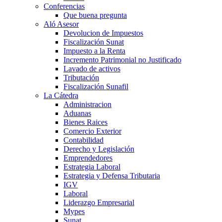
Conferencias
Que buena pregunta
Aló Asesor
Devolucion de Impuestos
Fiscalización Sunat
Impuesto a la Renta
Incremento Patrimonial no Justificado
Lavado de activos
Tributación
Fiscalización Sunafil
La Cátedra
Administracion
Aduanas
Bienes Raices
Comercio Exterior
Contabilidad
Derecho y Legislación
Emprendedores
Estrategia Laboral
Estrategia y Defensa Tributaria
IGV
Laboral
Liderazgo Empresarial
Mypes
Sunat