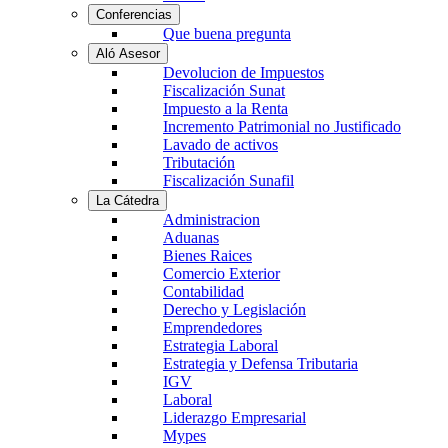
Conferencias
Que buena pregunta
Aló Asesor
Devolucion de Impuestos
Fiscalización Sunat
Impuesto a la Renta
Incremento Patrimonial no Justificado
Lavado de activos
Tributación
Fiscalización Sunafil
La Cátedra
Administracion
Aduanas
Bienes Raices
Comercio Exterior
Contabilidad
Derecho y Legislación
Emprendedores
Estrategia Laboral
Estrategia y Defensa Tributaria
IGV
Laboral
Liderazgo Empresarial
Mypes