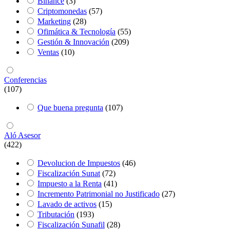
Binance
(3)
Criptomonedas
(57)
Marketing
(28)
Ofimática & Tecnología
(55)
Gestión & Innovación
(209)
Ventas
(10)
Conferencias
(107)
Que buena pregunta
(107)
Aló Asesor
(422)
Devolucion de Impuestos
(46)
Fiscalización Sunat
(72)
Impuesto a la Renta
(41)
Incremento Patrimonial no Justificado
(27)
Lavado de activos
(15)
Tributación
(193)
Fiscalización Sunafil
(28)