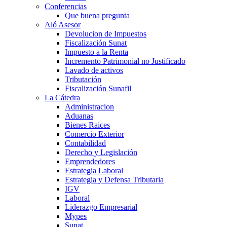
Conferencias
Que buena pregunta
Aló Asesor
Devolucion de Impuestos
Fiscalización Sunat
Impuesto a la Renta
Incremento Patrimonial no Justificado
Lavado de activos
Tributación
Fiscalización Sunafil
La Cátedra
Administracion
Aduanas
Bienes Raices
Comercio Exterior
Contabilidad
Derecho y Legislación
Emprendedores
Estrategia Laboral
Estrategia y Defensa Tributaria
IGV
Laboral
Liderazgo Empresarial
Mypes
Sunat