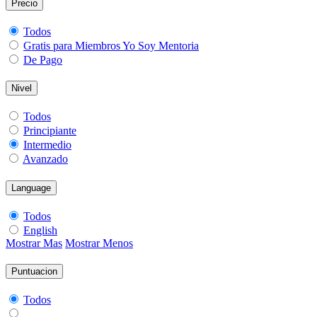
Precio
Todos
Gratis para Miembros Yo Soy Mentoria
De Pago
Nivel
Todos
Principiante
Intermedio
Avanzado
Language
Todos
English
Mostrar Mas
Mostrar Menos
Puntuacion
Todos