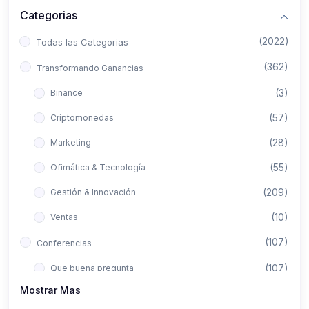
Categorias
(2022)
Todas las Categorias
(362)
Transformando Ganancias
(3)
Binance
(57)
Criptomonedas
(28)
Marketing
(55)
Ofimática & Tecnología
(209)
Gestión & Innovación
(10)
Ventas
(107)
Conferencias
(107)
Que buena pregunta
Mostrar Mas
(422)
Aló Asesor