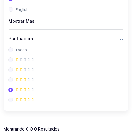
(112)
Contabilidad
English
(112)
Derecho y Legislación
Mostrar Mas
(52)
Emprendedores
(137)
Estrategia Laboral
Puntuacion
(141)
Estrategia y Defensa Tributaria
Todos
(35)
IGV
(164)
Laboral
(157)
Liderazgo Empresarial
(18)
Mypes
(80)
Sunat
(12)
Pymes
Montrando 0 O 0 Resultados