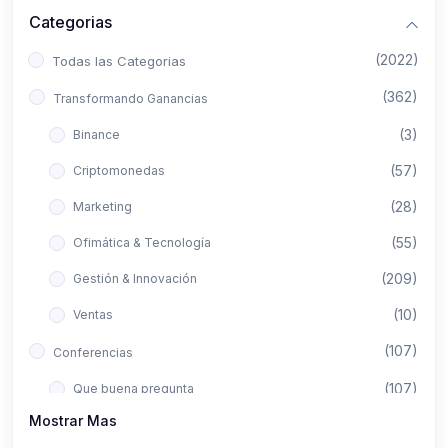
Categorias
(2022)
Todas las Categorias
(362)
Transformando Ganancias
(3)
Binance
(57)
Criptomonedas
(28)
Marketing
(55)
Ofimática & Tecnología
(209)
Gestión & Innovación
(10)
Ventas
(107)
Conferencias
(107)
Que buena pregunta
Mostrar Mas
(422)
Aló Asesor