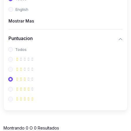
(112)
Contabilidad
English
(112)
Derecho y Legislación
Mostrar Mas
(52)
Emprendedores
(137)
Estrategia Laboral
Puntuacion
(141)
Estrategia y Defensa Tributaria
Todos
(35)
IGV
(164)
Laboral
(157)
Liderazgo Empresarial
(18)
Mypes
(80)
Sunat
(12)
Pymes
Montrando 0 O 0 Resultados