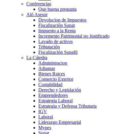
Conferencias
Que buena pregunta
Aló Asesor
Devolucion de Impuestos
Fiscalización Sunat
Impuesto a la Renta
Incremento Patrimonial no Justificado
Lavado de activos
Tributación
Fiscalización Sunafil
La Cátedra
Administracion
Aduanas
Bienes Raices
Comercio Exterior
Contabilidad
Derecho y Legislación
Emprendedores
Estrategia Laboral
Estrategia y Defensa Tributaria
IGV
Laboral
Liderazgo Empresarial
Mypes
Sunat