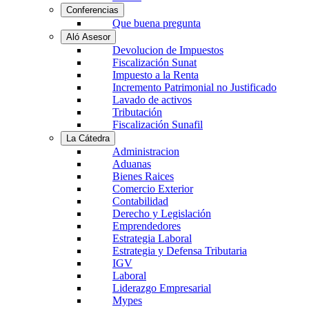
Conferencias
Que buena pregunta
Aló Asesor
Devolucion de Impuestos
Fiscalización Sunat
Impuesto a la Renta
Incremento Patrimonial no Justificado
Lavado de activos
Tributación
Fiscalización Sunafil
La Cátedra
Administracion
Aduanas
Bienes Raices
Comercio Exterior
Contabilidad
Derecho y Legislación
Emprendedores
Estrategia Laboral
Estrategia y Defensa Tributaria
IGV
Laboral
Liderazgo Empresarial
Mypes