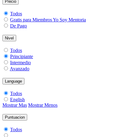
Precio
Todos
Gratis para Miembros Yo Soy Mentoria
De Pago
Nivel
Todos
Principiante
Intermedio
Avanzado
Language
Todos
English
Mostrar Mas
Mostrar Menos
Puntuacion
Todos