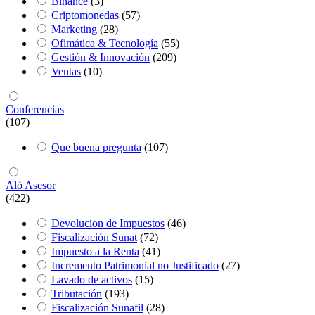
Binance
(3)
Criptomonedas
(57)
Marketing
(28)
Ofimática & Tecnología
(55)
Gestión & Innovación
(209)
Ventas
(10)
Conferencias
(107)
Que buena pregunta
(107)
Aló Asesor
(422)
Devolucion de Impuestos
(46)
Fiscalización Sunat
(72)
Impuesto a la Renta
(41)
Incremento Patrimonial no Justificado
(27)
Lavado de activos
(15)
Tributación
(193)
Fiscalización Sunafil
(28)