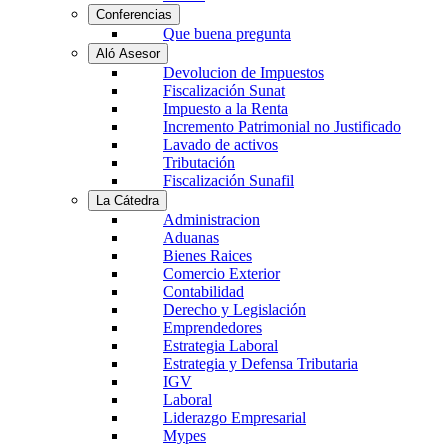
Conferencias
Que buena pregunta
Aló Asesor
Devolucion de Impuestos
Fiscalización Sunat
Impuesto a la Renta
Incremento Patrimonial no Justificado
Lavado de activos
Tributación
Fiscalización Sunafil
La Cátedra
Administracion
Aduanas
Bienes Raices
Comercio Exterior
Contabilidad
Derecho y Legislación
Emprendedores
Estrategia Laboral
Estrategia y Defensa Tributaria
IGV
Laboral
Liderazgo Empresarial
Mypes