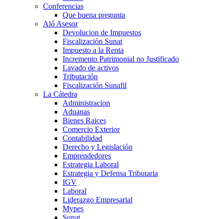
Conferencias
Que buena pregunta
Aló Asesor
Devolucion de Impuestos
Fiscalización Sunat
Impuesto a la Renta
Incremento Patrimonial no Justificado
Lavado de activos
Tributación
Fiscalización Sunafil
La Cátedra
Administracion
Aduanas
Bienes Raices
Comercio Exterior
Contabilidad
Derecho y Legislación
Emprendedores
Estrategia Laboral
Estrategia y Defensa Tributaria
IGV
Laboral
Liderazgo Empresarial
Mypes
Sunat