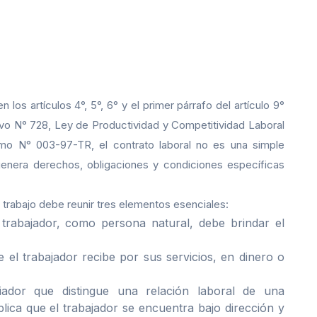
al Transitoria de la Corte Suprema de Justicia del Perú ha
al. A través de la sentencia emitida en la Casación Laboral
claró infundado un recurso dentro de un proceso de
l contrato de trabajo supone la existencia de una relación
or.
 los artículos 4°, 5°, 6° y el primer párrafo del artículo 9°
vo N° 728, Ley de Productividad y Competitividad Laboral
o N° 003-97-TR, el contrato laboral no es una simple
 genera derechos, obligaciones y condiciones específicas
trabajo debe reunir tres elementos esenciales:
trabajador, como persona natural, debe brindar el
el trabajador recibe por sus servicios, en dinero o
iador que distingue una relación laboral de una
mplica que el trabajador se encuentra bajo dirección y