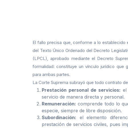
La Segunda Sala de Derecho Constitucional y Soci
marcado un precedente relevante en materia labor
Nº 7408-2023 Lima, el máximo tribunal de
desnaturalización de contrato, reafirmando que e
continua y permanente entre empleador y trabajad
El fallo precisa que, conforme a lo establecido en
del Texto Único Ordenado del Decreto Legislati
(LPCL), aprobado mediante el Decreto Suprem
formalidad: constituye un vínculo jurídico que
para ambas partes.
La Corte Suprema subrayó que todo contrato de 
Prestación personal de servicios:
el 
servicio de manera directa y personal.
Remuneración:
comprende todo lo que 
especie, siempre de libre disposición.
Subordinación:
el elemento diferenc
prestación de servicios civiles, pues i