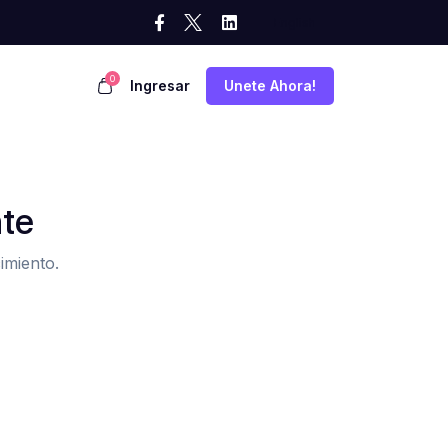
0
Ingresar
Unete Ahora!
nte
imiento.