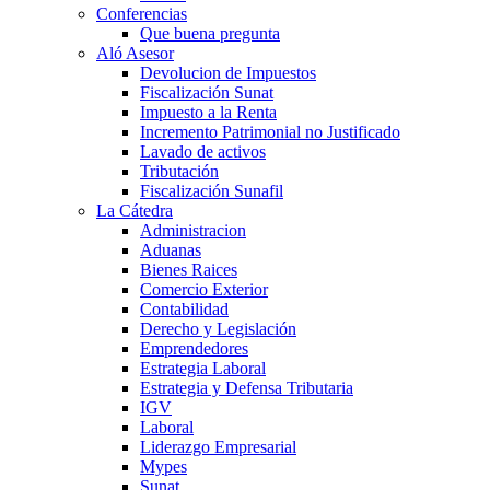
Conferencias
Que buena pregunta
Aló Asesor
Devolucion de Impuestos
Fiscalización Sunat
Impuesto a la Renta
Incremento Patrimonial no Justificado
Lavado de activos
Tributación
Fiscalización Sunafil
La Cátedra
Administracion
Aduanas
Bienes Raices
Comercio Exterior
Contabilidad
Derecho y Legislación
Emprendedores
Estrategia Laboral
Estrategia y Defensa Tributaria
IGV
Laboral
Liderazgo Empresarial
Mypes
Sunat