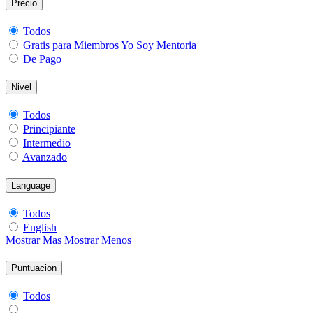
Precio
Todos
Gratis para Miembros Yo Soy Mentoria
De Pago
Nivel
Todos
Principiante
Intermedio
Avanzado
Language
Todos
English
Mostrar Mas
Mostrar Menos
Puntuacion
Todos