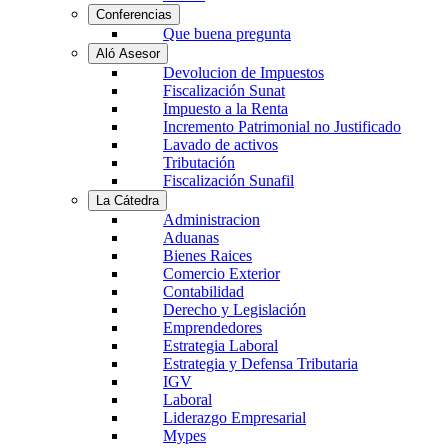
Conferencias
Que buena pregunta
Aló Asesor
Devolucion de Impuestos
Fiscalización Sunat
Impuesto a la Renta
Incremento Patrimonial no Justificado
Lavado de activos
Tributación
Fiscalización Sunafil
La Cátedra
Administracion
Aduanas
Bienes Raices
Comercio Exterior
Contabilidad
Derecho y Legislación
Emprendedores
Estrategia Laboral
Estrategia y Defensa Tributaria
IGV
Laboral
Liderazgo Empresarial
Mypes