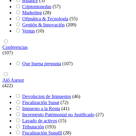
Binance
(3)
Criptomonedas
(57)
Marketing
(28)
Ofimática & Tecnología
(55)
Gestión & Innovación
(209)
Ventas
(10)
Conferencias
(107)
Que buena pregunta
(107)
Aló Asesor
(422)
Devolucion de Impuestos
(46)
Fiscalización Sunat
(72)
Impuesto a la Renta
(41)
Incremento Patrimonial no Justificado
(27)
Lavado de activos
(15)
Tributación
(193)
Fiscalización Sunafil
(28)