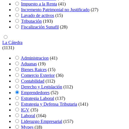
Impuesto a la Renta
(41)
Incremento Patrimonial no Justificado
(27)
Lavado de activos
(15)
Tributación
(193)
Fiscalización Sunafil
(28)
La Cátedra
(1131)
Administracion
(41)
Aduanas
(19)
Bienes Raices
(15)
Comercio Exterior
(36)
Contabilidad
(112)
Derecho y Legislación
(112)
Emprendedores
(52)
Estrategia Laboral
(137)
Estrategia y Defensa Tributaria
(141)
IGV
(35)
Laboral
(164)
Liderazgo Empresarial
(157)
Mypes
(18)