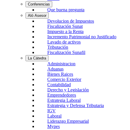
Conferencias
Que buena pregunta
Aló Asesor
Devolucion de Impuestos
Fiscalización Sunat
Impuesto a la Renta
Incremento Patrimonial no Justificado
Lavado de activos
Tributación
Fiscalización Sunafil
La Cátedra
Administracion
Aduanas
Bienes Raices
Comercio Exterior
Contabilidad
Derecho y Legislación
Emprendedores
Estrategia Laboral
Estrategia y Defensa Tributaria
IGV
Laboral
Liderazgo Empresarial
Mypes