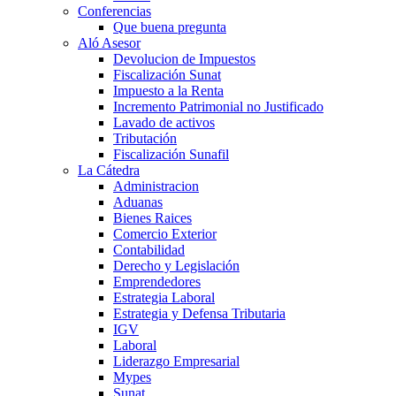
Conferencias
Que buena pregunta
Aló Asesor
Devolucion de Impuestos
Fiscalización Sunat
Impuesto a la Renta
Incremento Patrimonial no Justificado
Lavado de activos
Tributación
Fiscalización Sunafil
La Cátedra
Administracion
Aduanas
Bienes Raices
Comercio Exterior
Contabilidad
Derecho y Legislación
Emprendedores
Estrategia Laboral
Estrategia y Defensa Tributaria
IGV
Laboral
Liderazgo Empresarial
Mypes
Sunat