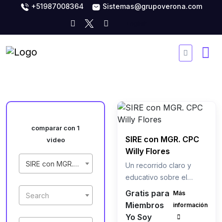
+51987008364
Sistemas@grupoverona.com
comparar con 1
SIRE con MGR. CPC
video
Willy Flores
SIRE con MGR. CPC Willy Flores
Un recorrido claro y
educativo sobre el
Sistema Integrado de
Gratis para
Más
Search
Registros Empresariales
Miembros
información
(SIRE) con Willy Flores.
Yo Soy