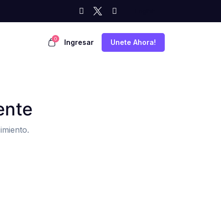
0
Ingresar
Unete Ahora!
ente
imiento.