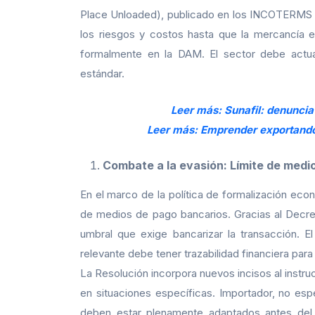
Place Unloaded), publicado en los INCOTERMS 2
los riesgos y costos hasta que la mercancía 
formalmente en la DAM. El sector debe actual
estándar.
Leer más: Sunafil: denuncia
Leer más: Emprender exportando
Combate a la evasión: Límite de medi
En el marco de la política de formalización eco
de medios de pago bancarios. Gracias al Decret
umbral que exige bancarizar la transacción. E
relevante debe tener trazabilidad financiera para l
La Resolución incorpora nuevos incisos al instr
en situaciones específicas. Importador, no espe
deben estar plenamente adaptados antes del 3