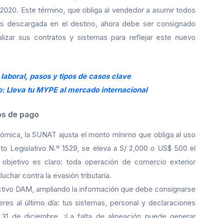
020. Este término, que obliga al vendedor a asumir todos
es descargada en el destino, ahora debe ser consignado
izar sus contratos y sistemas para reflejar este nuevo
 laboral, pasos y tipos de casos clave
: Lleva tu MYPE al mercado internacional
os de pago
nómica, la SUNAT ajusta el monto mínimo que obliga al uso
o Legislativo N.º 1529, se eleva a S/ 2,000 o US$ 500 el
l objetivo es claro: toda operación de comercio exterior
uchar contra la evasión tributaria.
uctivo DAM, ampliando la información que debe consignarse
res al último día: tus sistemas, personal y declaraciones
1 de diciembre. ¡La falta de alineación puede generar