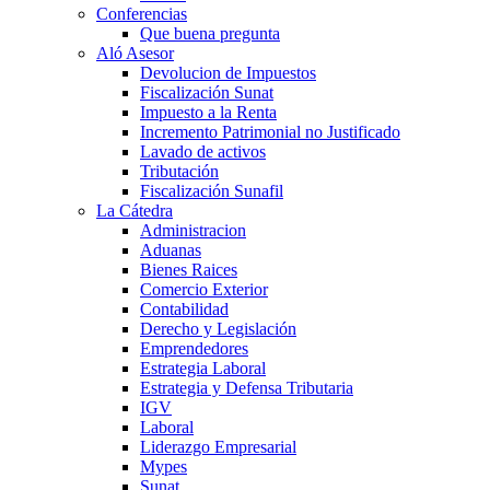
Conferencias
Que buena pregunta
Aló Asesor
Devolucion de Impuestos
Fiscalización Sunat
Impuesto a la Renta
Incremento Patrimonial no Justificado
Lavado de activos
Tributación
Fiscalización Sunafil
La Cátedra
Administracion
Aduanas
Bienes Raices
Comercio Exterior
Contabilidad
Derecho y Legislación
Emprendedores
Estrategia Laboral
Estrategia y Defensa Tributaria
IGV
Laboral
Liderazgo Empresarial
Mypes
Sunat