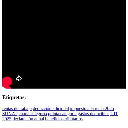
Etiquetas:
rentas de trabajo
deducción adicional
impuesto a la renta 2025
SUNAT
cuarta categoría
quinta categoría
gastos deducibles
UIT
2025
declaración anual
beneficios tributarios