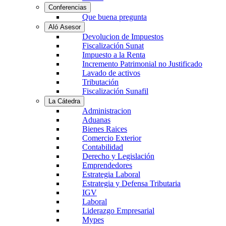
Conferencias
Que buena pregunta
Aló Asesor
Devolucion de Impuestos
Fiscalización Sunat
Impuesto a la Renta
Incremento Patrimonial no Justificado
Lavado de activos
Tributación
Fiscalización Sunafil
La Cátedra
Administracion
Aduanas
Bienes Raices
Comercio Exterior
Contabilidad
Derecho y Legislación
Emprendedores
Estrategia Laboral
Estrategia y Defensa Tributaria
IGV
Laboral
Liderazgo Empresarial
Mypes