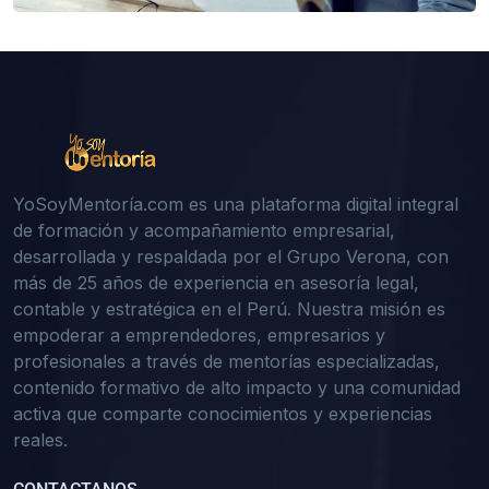
YoSoyMentoría.com es una plataforma digital integral
de formación y acompañamiento empresarial,
desarrollada y respaldada por el Grupo Verona, con
más de 25 años de experiencia en asesoría legal,
contable y estratégica en el Perú. Nuestra misión es
empoderar a emprendedores, empresarios y
profesionales a través de mentorías especializadas,
contenido formativo de alto impacto y una comunidad
activa que comparte conocimientos y experiencias
reales.