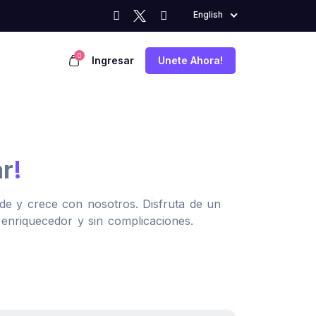
English
0
Ingresar
Unete Ahora!
ar
!
de y crece con nosotros. Disfruta de un
o enriquecedor y sin complicaciones.