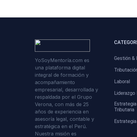
CATEGORÍ
Gestión & 
YoSoyMentoría.com es
una plataforma digital
Tributació
integral de formación y
Laboral
acompañamiento
empresarial, desarrollada y
Liderazgo 
respaldada por el Grupo
Estrategia
Verona, con más de 25
Tributaria
años de experiencia en
asesoría legal, contable y
Estrategia
estratégica en el Perú.
Nuestra misión es