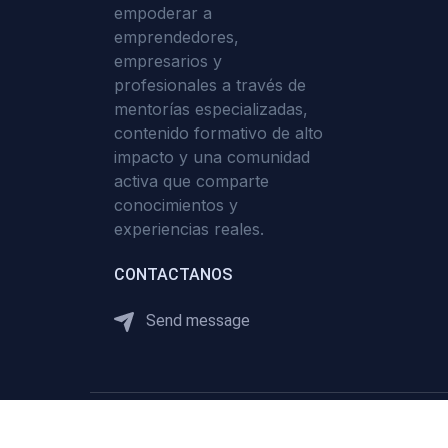
empoderar a
emprendedores,
empresarios y
profesionales a través de
mentorías especializadas,
contenido formativo de alto
impacto y una comunidad
activa que comparte
conocimientos y
experiencias reales.
CONTACTANOS
Send message
Copyright ©2026
Grupo Verona
All rights reserved.