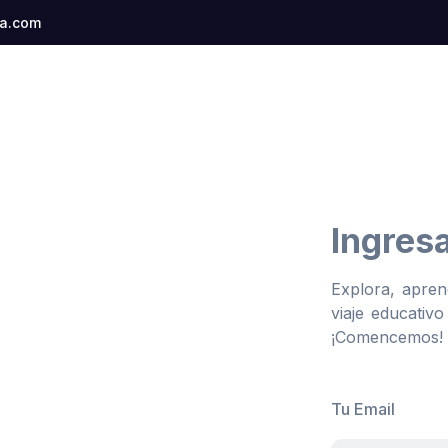
a.com
Ingres
Explora, apren
viaje educativ
¡Comencemos!
Tu Email