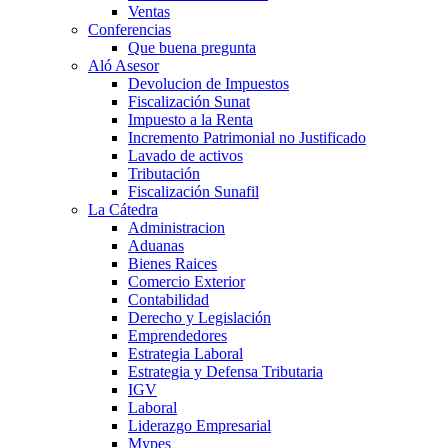
Ventas
Conferencias
Que buena pregunta
Aló Asesor
Devolucion de Impuestos
Fiscalización Sunat
Impuesto a la Renta
Incremento Patrimonial no Justificado
Lavado de activos
Tributación
Fiscalización Sunafil
La Cátedra
Administracion
Aduanas
Bienes Raices
Comercio Exterior
Contabilidad
Derecho y Legislación
Emprendedores
Estrategia Laboral
Estrategia y Defensa Tributaria
IGV
Laboral
Liderazgo Empresarial
Mypes