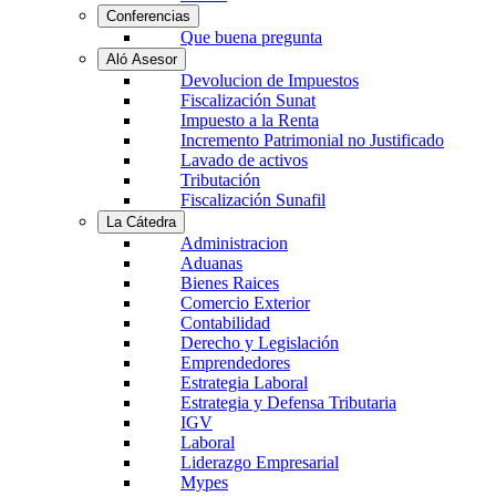
Conferencias
Que buena pregunta
Aló Asesor
Devolucion de Impuestos
Fiscalización Sunat
Impuesto a la Renta
Incremento Patrimonial no Justificado
Lavado de activos
Tributación
Fiscalización Sunafil
La Cátedra
Administracion
Aduanas
Bienes Raices
Comercio Exterior
Contabilidad
Derecho y Legislación
Emprendedores
Estrategia Laboral
Estrategia y Defensa Tributaria
IGV
Laboral
Liderazgo Empresarial
Mypes