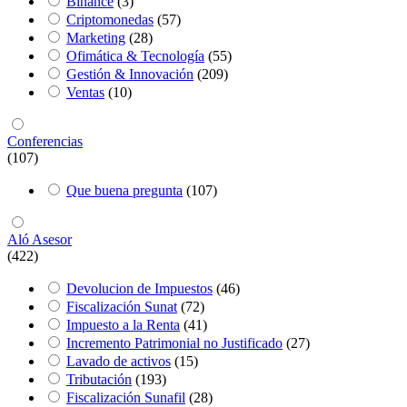
Binance
(3)
Criptomonedas
(57)
Marketing
(28)
Ofimática & Tecnología
(55)
Gestión & Innovación
(209)
Ventas
(10)
Conferencias
(107)
Que buena pregunta
(107)
Aló Asesor
(422)
Devolucion de Impuestos
(46)
Fiscalización Sunat
(72)
Impuesto a la Renta
(41)
Incremento Patrimonial no Justificado
(27)
Lavado de activos
(15)
Tributación
(193)
Fiscalización Sunafil
(28)