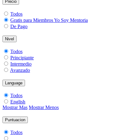
Precio
Todos
Gratis para Miembros Yo Soy Mentoria
De Pago
Nivel
Todos
Principiante
Intermedio
Avanzado
Language
Todos
English
Mostrar Mas
Mostrar Menos
Puntuacion
Todos