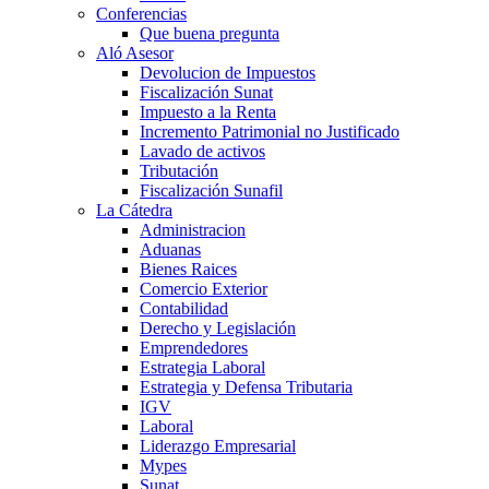
Conferencias
Que buena pregunta
Aló Asesor
Devolucion de Impuestos
Fiscalización Sunat
Impuesto a la Renta
Incremento Patrimonial no Justificado
Lavado de activos
Tributación
Fiscalización Sunafil
La Cátedra
Administracion
Aduanas
Bienes Raices
Comercio Exterior
Contabilidad
Derecho y Legislación
Emprendedores
Estrategia Laboral
Estrategia y Defensa Tributaria
IGV
Laboral
Liderazgo Empresarial
Mypes
Sunat