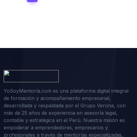
YoSoyMentoría.com es una plataforma digital integral
de formación y acompañamiento empresarial,
desarrollada y respaldada por el Grupo Verona, con
más de 25 años de experiencia en asesoría legal,
contable y estratégica en el Perú. Nuestra misión es
empoderar a emprendedores, empresarios y
profesionales a través de mentorías especializadas,