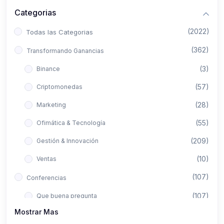
Categorias
(2022)
Todas las Categorias
(362)
Transformando Ganancias
(3)
Binance
(57)
Criptomonedas
(28)
Marketing
(55)
Ofimática & Tecnología
(209)
Gestión & Innovación
(10)
Ventas
(107)
Conferencias
(107)
Que buena pregunta
Mostrar Mas
(422)
Aló Asesor