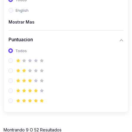
(112)
Contabilidad
English
(112)
Derecho y Legislación
Mostrar Mas
(52)
Emprendedores
(137)
Estrategia Laboral
Puntuacion
(141)
Estrategia y Defensa Tributaria
Todos
(35)
IGV
(164)
Laboral
(157)
Liderazgo Empresarial
(18)
Mypes
(80)
Sunat
(12)
Pymes
Montrando 9 O 52 Resultados